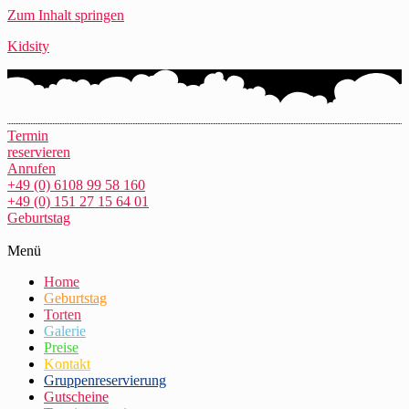
Zum Inhalt springen
Kidsity
Termin
reservieren
Anrufen
+49 (0) 6108 99 58 160
+49 (0) 151 27 15 64 01
Geburtstag
Menü
Home
Geburtstag
Torten
Galerie
Preise
Kontakt
Gruppenreservierung
Gutscheine