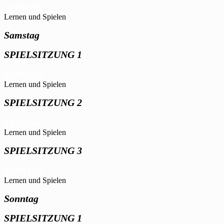
16:00 Uhr
Lernen und Spielen
Samstag
SPIELSITZUNG 1​
11:00 Uhr
Lernen und Spielen
SPIELSITZUNG 2
13:30Uhr
Lernen und Spielen
SPIELSITZUNG 3
16:00 Uhr
Lernen und Spielen
Sonntag
SPIELSITZUNG 1​