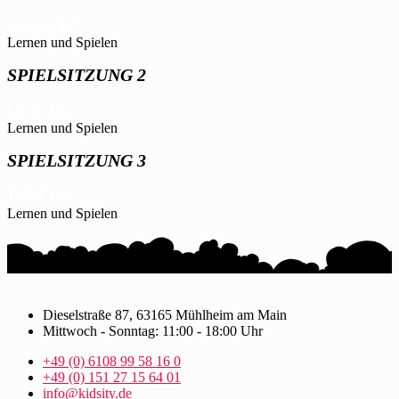
11:00 Uhr
Lernen und Spielen
SPIELSITZUNG 2
13:30 Uhr
Lernen und Spielen
SPIELSITZUNG 3
16:00 Uhr
Lernen und Spielen
Dieselstraße 87, 63165 Mühlheim am Main
Mittwoch - Sonntag: 11:00 - 18:00 Uhr
+49 (0) 6108 99 58 16 0
+49 (0) 151 27 15 64 01
info@kidsity.de