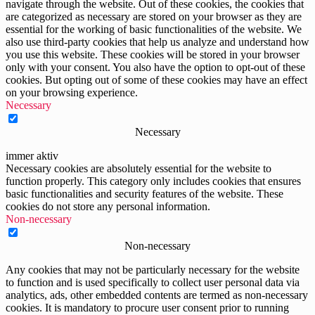
navigate through the website. Out of these cookies, the cookies that
are categorized as necessary are stored on your browser as they are
essential for the working of basic functionalities of the website. We
also use third-party cookies that help us analyze and understand how
you use this website. These cookies will be stored in your browser
only with your consent. You also have the option to opt-out of these
cookies. But opting out of some of these cookies may have an effect
on your browsing experience.
Necessary
Necessary
immer aktiv
Necessary cookies are absolutely essential for the website to
function properly. This category only includes cookies that ensures
basic functionalities and security features of the website. These
cookies do not store any personal information.
Non-necessary
Non-necessary
Any cookies that may not be particularly necessary for the website
to function and is used specifically to collect user personal data via
analytics, ads, other embedded contents are termed as non-necessary
cookies. It is mandatory to procure user consent prior to running